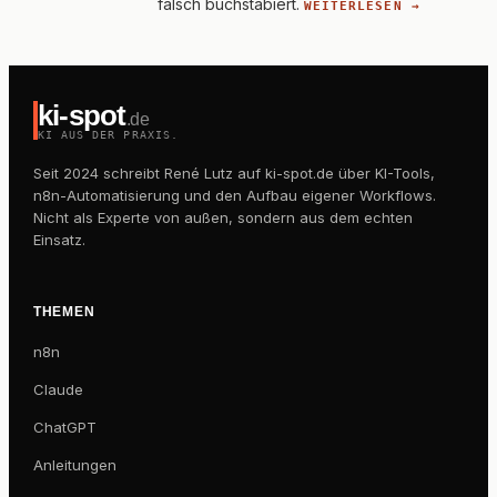
falsch buchstabiert.
WEITERLESEN →
ki-spot
.de
KI AUS DER PRAXIS.
Seit 2024 schreibt René Lutz auf ki-spot.de über KI-Tools,
n8n-Automatisierung und den Aufbau eigener Workflows.
Nicht als Experte von außen, sondern aus dem echten
Einsatz.
THEMEN
n8n
Claude
ChatGPT
Anleitungen