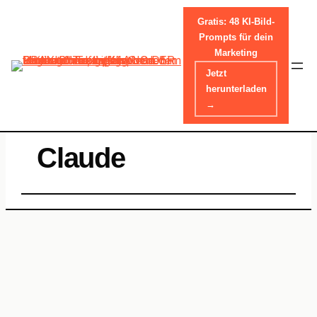
Gratis: 48 KI-Bild-
Prompts für dein
Marketing
Skip
Jetzt
to
HOME
-
CLAUDE
herunterladen
content
→
Claude