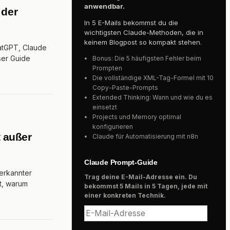
anwendbar.
 der
In 5 E-Mails bekommst du die
wichtigsten Claude-Methoden, die in
keinem Blogpost so kompakt stehen.
hatGPT, Claude
ser Guide
Bonus: Die 5 häufigsten Fehler beim
Prompten
Die vollständige XML-Tag-Formel mit 10
Copy-Paste-Prompts
Extended Thinking: Wann und wie du es
einsetzt
Projects und Memory optimal
konfigurieren
 außer
Claude für Automatisierung mit n8n
Claude Prompt-Guide
erkannter
Trag deine E-Mail-Adresse ein. Du
rt, warum
bekommst 5 Mails in 5 Tagen, jede mit
einer konkreten Technik.