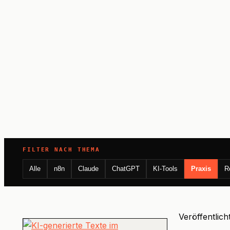
FILTER NACH THEMA
Alle
n8n
Claude
ChatGPT
KI-Tools
Praxis
R
Veröffentlich