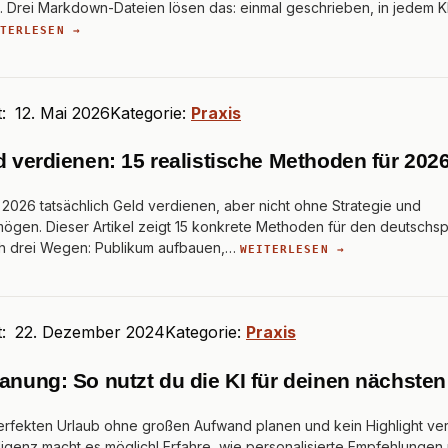
. Drei Markdown-Dateien lösen das: einmal geschrieben, in jedem K
ITERLESEN →
t:
12. Mai 2026
Kategorie:
Praxis
d verdienen: 15 realistische Methoden für 202
ch 2026 tatsächlich Geld verdienen, aber nicht ohne Strategie und
ögen. Dieser Artikel zeigt 15 konkrete Methoden für den deutschs
ach drei Wegen: Publikum aufbauen,…
WEITERLESEN →
t:
22. Dezember 2024
Kategorie:
Praxis
anung: So nutzt du die KI für deinen nächsten
perfekten Urlaub ohne großen Aufwand planen und kein Highlight v
lligenz macht es möglich! Erfahre, wie personalisierte Empfehlungen 