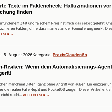
rte Texte im Faktencheck: Halluzinationen vor
ichung finden
 erfundenem Zitat und falschem Preis hat mich das selbst gelehrt: C
luzinieren Fakten, ohne dass man es an der Formulierung merkt. Die
LESEN →
t:
5. August 2026
Kategorie:
Praxis
Claude
n8n
n-Risiken: Wenn dein Automatisierungs-Agent
gerät
chen manchmal Daten, ganz ohne Angriff von außen. Ein einziger un
wie die realen Fälle Replit und PocketOS zeigen. Dieser Artikel erklä
n nicht reicht…
WEITERLESEN →