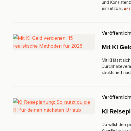
und Konsistenz
einsetzbar.
WE
Veröffentlich
Mit KI Gel
Mit KI lässt si
Durchhalteverm
strukturiert n
Veröffentlich
KI Reisepl
Du willst den 
Künstliche Inte