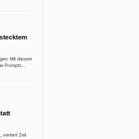
rstecktem
igen. Mit diesem
rei Prompts…
tatt
 verliert Zeit