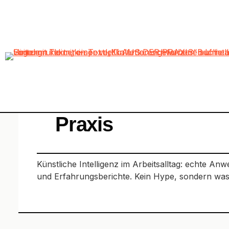
Skip
to
HOME
-
PRAXIS
content
Praxis
Künstliche Intelligenz im Arbeitsalltag: echte An
und Erfahrungsberichte. Kein Hype, sondern was in