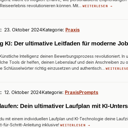
Reiseerlebnis revolutionieren können. Mit…
WEITERLESEN →
t:
23. Oktober 2024
Kategorie:
Praxis
 KI: Der ultimative Leitfaden für moderne J
Künstliche Intelligenz deinen Bewerbungsprozess revolutioniert. In 
elche Tools dir helfen, deinen Lebenslauf und dein Anschreiben zu o
te Schlüsselwörter richtig einzusetzen und authentisch…
WEITERLES
t:
12. Oktober 2024
Kategorie:
Praxis
Prompts
laufen: Dein ultimativer Laufplan mit KI-Unter
du mit einem individuellen Laufplan und KI-Technologie deine Laufzi
tt-für-Schritt-Anleitung inklusive!
WEITERLESEN →