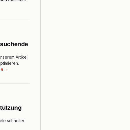
obsuchende
unserem Artikel
ptimieren.
EN →
stützung
ele schneller