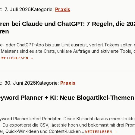
t:
7. Juli 2026
Kategorie:
Praxis
ren bei Claude und ChatGPT: 7 Regeln, die 202
ren
e- oder ChatGPT-Abo bis zum Limit ausreizt, verliert Tokens selten
Meistens sind es alte Chats, unklare Aufträge und aktivierte Tools,
…
WEITERLESEN →
t:
30. Juni 2026
Kategorie:
Praxis
yword Planner + KI: Neue Blogartikel-Themen
word Planner liefert Rohdaten. Deine KI macht daraus einen struktu
. Du exportierst die CSV, lädst sie hoch und bekommst mit drei Prom
er, Quick-Win-Ideen und Content-Lücken…
WEITERLESEN →