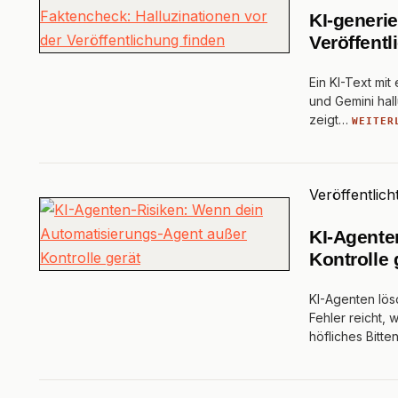
KI-generie
Veröffentl
Ein KI-Text mit
und Gemini hal
zeigt…
WEITER
Veröffentlich
KI-Agente
Kontrolle 
KI-Agenten lös
Fehler reicht, 
höfliches Bitte