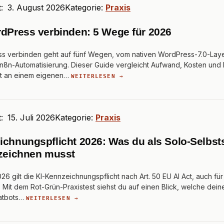
t:
3. August 2026
Kategorie:
Praxis
rdPress verbinden: 5 Wege für 2026
ss verbinden geht auf fünf Wegen, vom nativen WordPress-7.0-Laye
r n8n-Automatisierung. Dieser Guide vergleicht Aufwand, Kosten und 
t an einem eigenen…
WEITERLESEN →
t:
15. Juli 2026
Kategorie:
Praxis
ichnungspflicht 2026: Was du als Solo-Selbst
nzeichnen musst
26 gilt die KI-Kennzeichnungspflicht nach Art. 50 EU AI Act, auch für
 Mit dem Rot-Grün-Praxistest siehst du auf einen Blick, welche deiner
atbots…
WEITERLESEN →