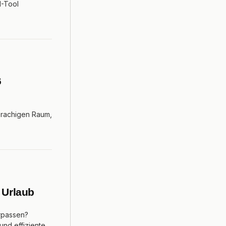
I-Tool
6
prachigen Raum,
 Urlaub
erpassen?
und effiziente