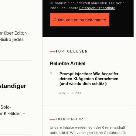
Du kannst dich jederzeit abmelden. Für mehr
Infos lies unsere
Datenschutzrichtlinie
.
Guide kostenlos bekommen
r über Editor-
Risiko jedes
TOP GELESEN
Beliebte Artikel
Prompt Injection: Wie Angreifer
deinen KI-Agenten übernehmen
(und wie du dich schützt)
ständiger
N8N
· 8 MIN
 Solo-
 KI-Bilder, -
TRANSPARENZ
Unsere Inhalte werden von der Gemeinschaft
unterstützt. Wir verlangen keine Gebühren für