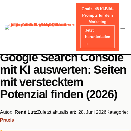
Gratis: 48 KI-Bild-
Prompts für dein
Marketing
Skip
Jetzt
Home
-
Praxis
to
herunterladen
content
→
Google Search Console
mit KI auswerten: Seiten
mit verstecktem
Potenzial finden (2026)
Autor:
René Lutz
Zuletzt aktualisiert:
28. Juni 2026
Kategorie:
Praxis