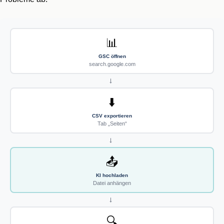
📊
GSC öffnen
search.google.com
→
⬇️
CSV exportieren
Tab „Seiten“
→
📤
KI hochladen
Datei anhängen
→
🔍