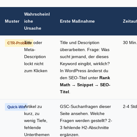
Wahrscheinl
Muster
iche
Erste Maßnahme
Zeita
Ursache
Title oder
Title und Description
30 Min
CTR-Problem
Meta-
überarbeiten. Frage: Was
Description
sucht jemand, der dieses
lockt nicht
Keyword eingibt, wirklich?
zum Klicken
In WordPress änderst du
den SEO-Titel unter
Rank
Math → Snippet → SEO-
Titel
.
Artikel zu
GSC-Suchanfragen dieser
2-4 Std
Quick-Win
kurz, zu
Seite ansehen. Welche
wenig Tiefe,
Fragen werden gestellt? 2-
fehlende
3 fehlende H2-Abschnitte
Unterthemen
ergänzen.