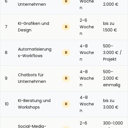
6
Woche
B
Unternehmen
2.000 €
n
2–6
KI-Grafiken und
bis zu
7
Woche
B
Design
1.500 €
n
4–8
500–
Automatisierung
8
Woche
3.000 € /
B
s-Workflows
n
Projekt
4–8
500–
Chatbots für
9
Woche
2.000 €
B
Unternehmen
n
einmalig
4–8
KI-Beratung und
bis zu
10
Woche
B
Workshops
3.000 €
n
2–6
300–1.000
Social-Media-