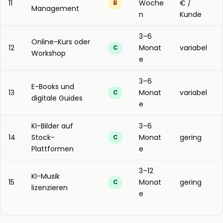
11
Woche
€ /
B
Management
n
Kunde
3–6
Online-Kurs oder
12
Monat
variabel
C
Workshop
e
3–6
E-Books und
13
Monat
variabel
C
digitale Guides
e
KI-Bilder auf
3–6
14
Stock-
Monat
gering
C
Plattformen
e
3–12
KI-Musik
15
Monat
gering
C
lizenzieren
e