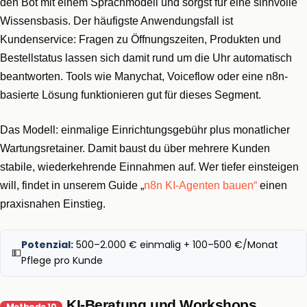
den Bot mit einem Sprachmodell und sorgst für eine sinnvolle
Wissensbasis. Der häufigste Anwendungsfall ist
Kundenservice: Fragen zu Öffnungszeiten, Produkten und
Bestellstatus lassen sich damit rund um die Uhr automatisch
beantworten. Tools wie Manychat, Voiceflow oder eine n8n-
basierte Lösung funktionieren gut für dieses Segment.
Das Modell: einmalige Einrichtungsgebühr plus monatlicher
Wartungsretainer. Damit baust du über mehrere Kunden
stabile, wiederkehrende Einnahmen auf. Wer tiefer einsteigen
will, findet in unserem Guide „
n8n KI-Agenten bauen“
einen
praxisnahen Einstieg.
Potenzial:
500–2.000 € einmalig + 100–500 €/Monat
💵
Pflege pro Kunde
KI-Beratung und Workshops
Methode 10