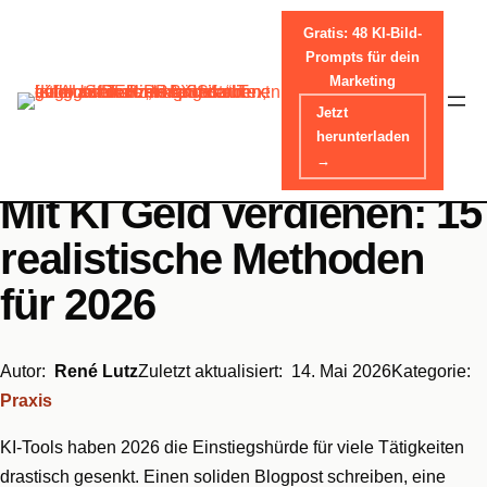
Gratis: 48 KI-Bild-
Prompts für dein
Marketing
Skip
Jetzt
Home
-
Praxis
to
herunterladen
content
→
Mit KI Geld verdienen: 15
realistische Methoden
für 2026
Autor:
René Lutz
Zuletzt aktualisiert:
14. Mai 2026
Kategorie:
Praxis
KI-Tools haben 2026 die Einstiegshürde für viele Tätigkeiten
drastisch gesenkt. Einen soliden Blogpost schreiben, eine