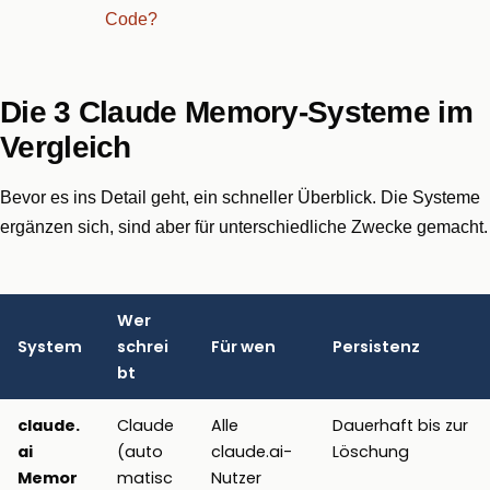
Code?
Die 3 Claude Memory-Systeme im
Vergleich
Bevor es ins Detail geht, ein schneller Überblick. Die Systeme
ergänzen sich, sind aber für unterschiedliche Zwecke gemacht.
Wer
System
schrei
Für wen
Persistenz
bt
claude.
Claude
Alle
Dauerhaft bis zur
ai
(auto
claude.ai-
Löschung
Memor
matisc
Nutzer