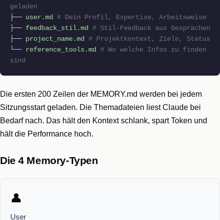
geladen
├──
user.md
# Dein Profil, Expertise, Arbeitsweise
├──
feedback_stil.md
# Stil-Feedback aus Gesprächen
├──
project_name.md
# Projektkontext, Ziele, Status
└──
reference_tools.md
# Wo welche Infos zu finden
sind
Die ersten 200 Zeilen der MEMORY.md werden bei jedem
Sitzungsstart geladen. Die Themadateien liest Claude bei
Bedarf nach. Das hält den Kontext schlank, spart Token und
hält die Performance hoch.
Die 4 Memory-Typen
👤
User