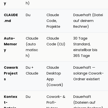
y
h)
CLAUDE
Du
Claude
Dauerhaft (Datei
.md
Code,
auf deinem
Projekte
Rechner)
Auto-
Claude
Claude
30 Tage
Memor
(auto
Code (CLI)
Standard,
y
matisc
einstellbar bis
h)
365 Tage
Cowork
Du +
Claude
Dauerhaft —
Project
Claude
Desktop
solange Cowork-
s
App
Ordner existiert
(Cowork)
Kontex
Du
Cowork- &
Dauerhaft
t-
Profi-
(Dateien auf