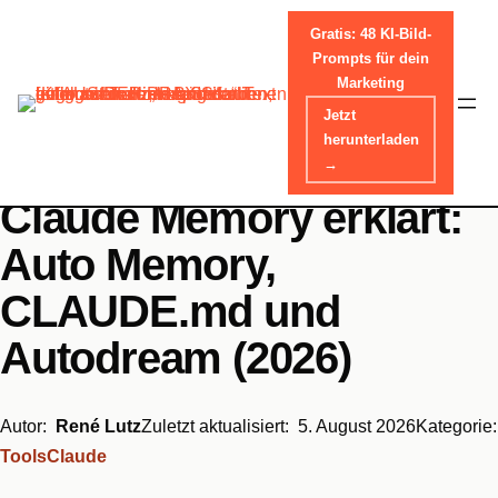
Gratis: 48 KI-Bild-
Prompts für dein
Marketing
Skip
Jetzt
Home
-
Tools
to
herunterladen
content
→
Claude Memory erklärt:
Auto Memory,
CLAUDE.md und
Autodream (2026)
Autor:
René Lutz
Zuletzt aktualisiert:
5. August 2026
Kategorie:
Tools
Claude