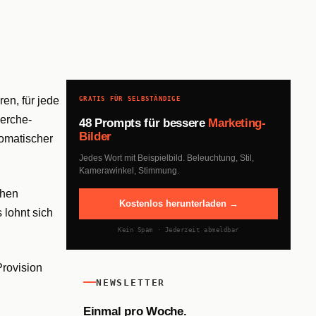
en, für jede
GRATIS FÜR SELBSTÄNDIGE
herche-
48 Prompts für bessere
Marketing-
Bilder
tomatischer
Jedes Wort mit Beispielbild. Beleuchtung, Stil,
Kamerawinkel, Stimmung.
chen
Kostenlos herunterladen →
 lohnt sich
Kein Spam · Jederzeit abmeldbar
Provision
NEWSLETTER
Einmal pro Woche.