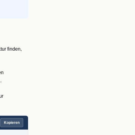
tur finden,
en
.
ur
Kopieren