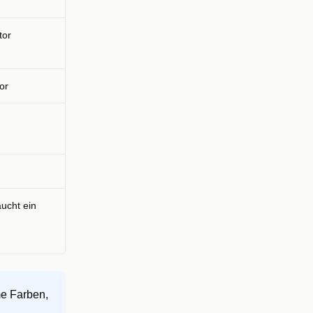
tor
or
ucht ein
me Farben,