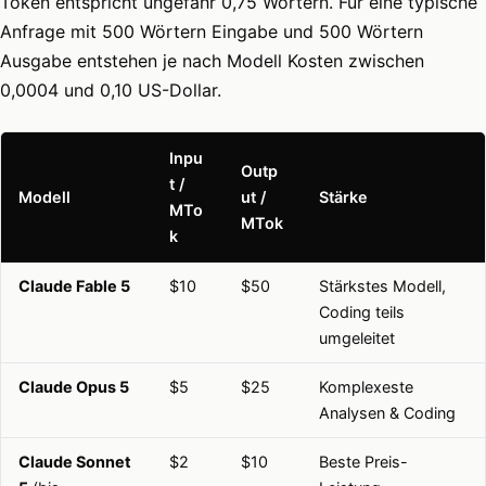
Token entspricht ungefähr 0,75 Wörtern. Für eine typische
Anfrage mit 500 Wörtern Eingabe und 500 Wörtern
Ausgabe entstehen je nach Modell Kosten zwischen
0,0004 und 0,10 US-Dollar.
Inpu
Outp
t /
Modell
ut /
Stärke
MTo
MTok
k
Claude Fable 5
$10
$50
Stärkstes Modell,
Coding teils
umgeleitet
Claude Opus 5
$5
$25
Komplexeste
Analysen & Coding
Claude Sonnet
$2
$10
Beste Preis-