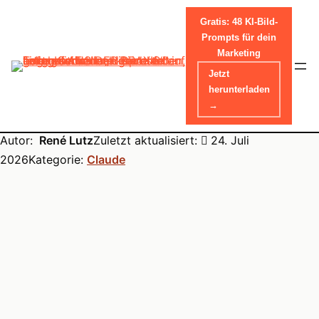
Gratis: 48 KI-Bild-
Prompts für dein
Marketing
Skip
Home
-
Tools
-
Claude
Jetzt
Claude Preise 2026: Alle
to
herunterladen
content
→
Pläne im Vergleich
Autor:
René Lutz
Zuletzt aktualisiert:
24. Juli
2026
Kategorie:
Claude