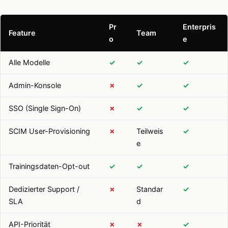
Pr
Enterpris
Feature
Team
o
e
Alle Modelle
✓
✓
✓
Admin-Konsole
✗
✓
✓
SSO (Single Sign-On)
✗
✓
✓
SCIM User-Provisioning
✗
Teilweis
✓
e
Trainingsdaten-Opt-out
✓
✓
✓
Dedizierter Support /
✗
Standar
✓
SLA
d
API-Priorität
✗
✗
✓