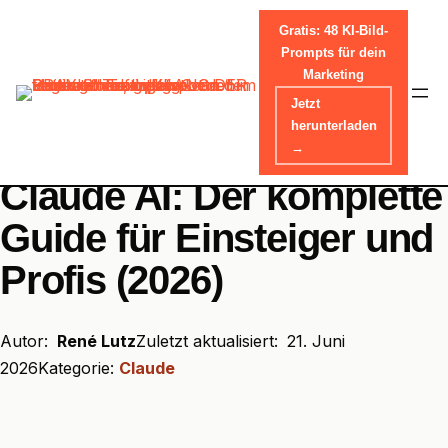
Gratis: 48 KI-Bild-
Prompts für dein
Marketing
Skip
Jetzt
Home
-
Tools
-
Claude
to
herunterladen
content
→
Claude AI: Der komplette
Guide für Einsteiger und
Profis (2026)
Autor:
René Lutz
Zuletzt aktualisiert:
21. Juni
2026
Kategorie:
Claude