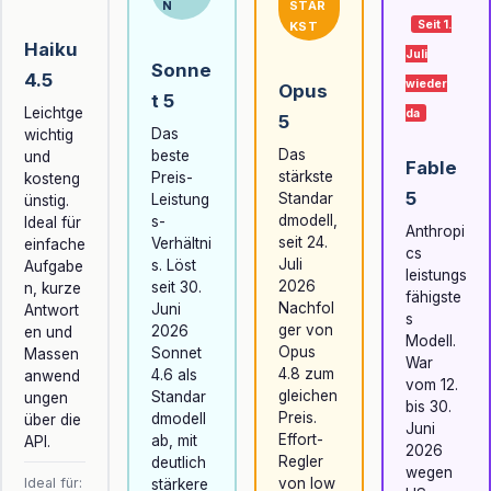
N
STÄR
Seit 1.
KST
Haiku
Juli
Sonne
4.5
wieder
Opus
t 5
Leichtge
da
5
Das
wichtig
Das
beste
und
Fable
stärkste
Preis-
kosteng
5
Standar
Leistung
ünstig.
dmodell,
s-
Ideal für
Anthropi
seit 24.
Verhältni
einfache
cs
Juli
s. Löst
Aufgabe
leistungs
2026
seit 30.
n, kurze
fähigste
Nachfol
Juni
Antwort
s
ger von
2026
en und
Modell.
Opus
Sonnet
Massen
War
4.8 zum
4.6 als
anwend
vom 12.
gleichen
Standar
ungen
bis 30.
Preis.
dmodell
über die
Juni
Effort-
ab, mit
API.
2026
Regler
deutlich
wegen
Ideal für:
von low
stärkere