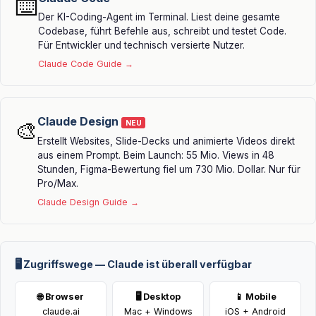
⌨️
Der KI-Coding-Agent im Terminal. Liest deine gesamte
Codebase, führt Befehle aus, schreibt und testet Code.
Für Entwickler und technisch versierte Nutzer.
Claude Code Guide →
Claude Design
🎨
NEU
Erstellt Websites, Slide-Decks und animierte Videos direkt
aus einem Prompt. Beim Launch: 55 Mio. Views in 48
Stunden, Figma-Bewertung fiel um 730 Mio. Dollar. Nur für
Pro/Max.
Claude Design Guide →
🖥️ Zugriffswege — Claude ist überall verfügbar
🌐 Browser
🖥️ Desktop
📱 Mobile
claude.ai
Mac + Windows
iOS + Android