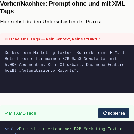
Vorher/Nachher: Prompt ohne und mit XML-
Tags
Hier siehst du den Unterschied in der Praxis:
✗ Ohne XML-Tags — kein Kontext, keine Struktur
Du bist ein Marketing-Texter. Schreibe eine E-Mail-
Betreffzeile für meinen B2B-SaaS-Newsletter mit 
5.000 Abonnenten. Kein Clickbait. Das neue Feature 
heißt „Automatisierte Reports“.
✓ Mit XML-Tags
📋 Kopieren
<role>
Du bist ein erfahrener B2B-Marketing-Texter.