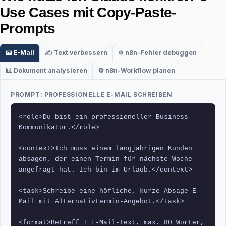
Use Cases mit Copy-Paste-
Prompts
📧 E-Mail
✍️ Text verbessern
⚙️ n8n-Fehler debuggen
📊 Dokument analysieren
🔄 n8n-Workflow planen
PROMPT: PROFESSIONELLE E-MAIL SCHREIBEN
<role>Du bist ein professioneller Business-
Kommunikator.</role>
<context>Ich muss einem langjährigen Kunden 
absagen, der einen Termin für nächste Woche 
angefragt hat. Ich bin im Urlaub.</context>
<task>Schreibe eine höfliche, kurze Absage-E-
Mail mit Alternativtermin-Angebot.</task>
<format>Betreff + E-Mail-Text, max. 80 Wörter, 