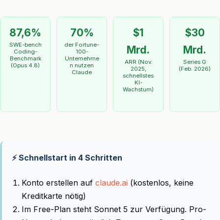
87,6%
70%
$1
$30
SWE-bench
der Fortune-
Mrd.
Mrd.
Coding-
100-
Benchmark
Unternehme
ARR (Nov.
Series G
(Opus 4.8)
n nutzen
2025,
(Feb. 2026)
Claude
schnellstes
KI-
Wachstum)
⚡ Schnellstart in 4 Schritten
Konto erstellen auf
claude.ai
(kostenlos, keine
Kreditkarte nötig)
Im Free-Plan steht Sonnet 5 zur Verfügung. Pro-