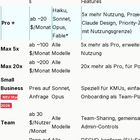
s
Features
Haiku,
5x mehr Nutzung, Proje
ab ~20
Sonnet,
Pro ⭐
Claude Design, Priority
$/Monat
Opus,
mit Nutzungsgrenze)
Fable*
ab ~100
Alle
5x mehr als Pro, erweit
Max 5x
$/Monat
Modelle
Nutzung
ab ~200
Alle
Max 20x
20x mehr als Pro, für 
$/Monat
Modelle
Small
Business
Preis auf
Sonnet,
Speziell für KMUs, einf
Anfrage
Opus
Onboarding als Team-Pl
NEU Mai
2026
ab 30
Alle
Team-Sharing, gemeinsa
Team
$/Nutzer
Modelle
Admin-Controls
/Monat
Preis auf
Alle
DSGVO-konform (EU-Ser