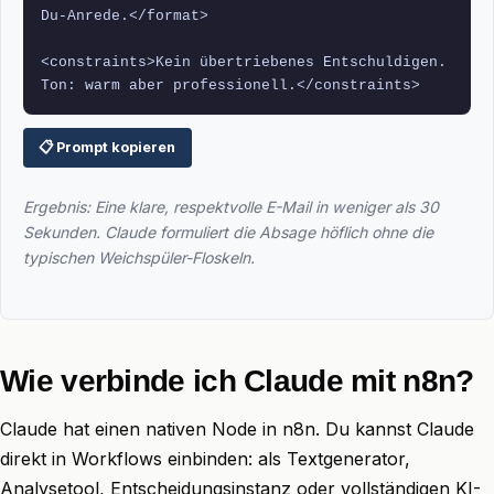
Du-Anrede.</format>
<constraints>Kein übertriebenes Entschuldigen. 
Ton: warm aber professionell.</constraints>
📋 Prompt kopieren
Ergebnis: Eine klare, respektvolle E-Mail in weniger als 30
Sekunden. Claude formuliert die Absage höflich ohne die
typischen Weichspüler-Floskeln.
Wie verbinde ich Claude mit n8n?
Claude hat einen nativen Node in n8n. Du kannst Claude
direkt in Workflows einbinden: als Textgenerator,
Analysetool, Entscheidungsinstanz oder vollständigen KI-