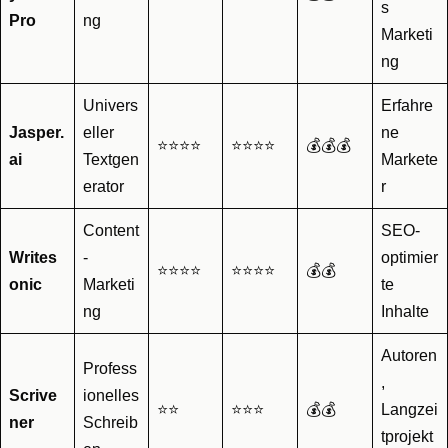
s
Pro
ng
Marketi
ng
Univers
Erfahre
Jasper.
eller
ne
⭐⭐⭐⭐
⭐⭐⭐⭐
💰💰💰
ai
Textgen
Markete
erator
r
Content
SEO-
Writes
-
optimier
⭐⭐⭐⭐
⭐⭐⭐⭐
💰💰
onic
Marketi
te
ng
Inhalte
Autoren
Profess
,
Scrive
ionelles
⭐⭐
⭐⭐⭐
💰💰
Langzei
ner
Schreib
tprojekt