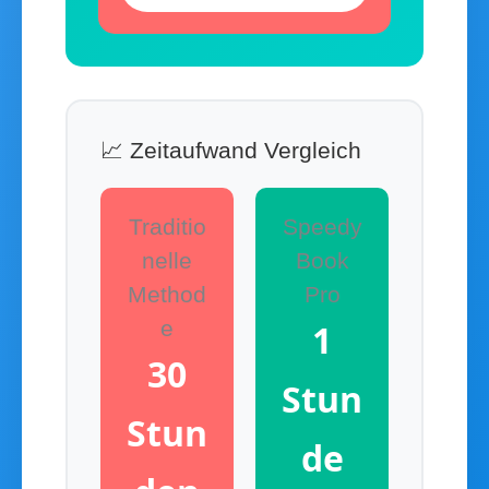
📈 Zeitaufwand Vergleich
Traditio
Speedy
nelle
Book
Method
Pro
e
1
30
Stun
Stun
de