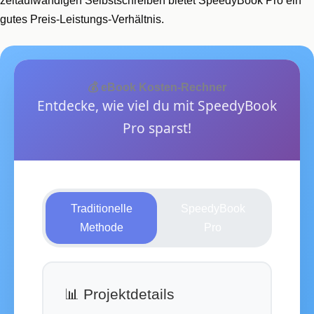
zeitaufwändigen Selbstschreiben bietet SpeedyBook Pro ein
gutes Preis-Leistungs-Verhältnis.
💰 eBook Kosten-Rechner
Entdecke, wie viel du mit SpeedyBook
Pro sparst!
Traditionelle
SpeedyBook
Methode
Pro
📊 Projektdetails