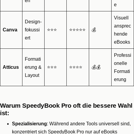
en
e
Visuell
Design-
ansprec
Canva
fokussi
⭐⭐⭐
⭐⭐⭐⭐⭐
💰
hende
ert
eBooks
Professi
Formati
onelle
Atticus
erung &
⭐⭐⭐
⭐⭐⭐⭐
💰💰
Formati
Layout
erung
Warum SpeedyBook Pro oft die bessere Wahl
ist:
Spezialisierung
: Während andere Tools universell sind,
konzentriert sich SpeedyBook Pro nur auf eBooks