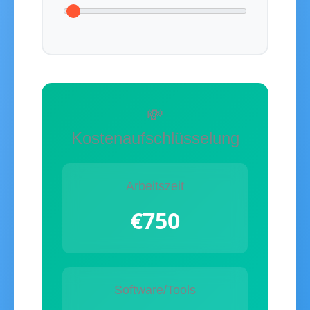
💸
Kostenaufschlüsselung
Arbeitszeit
€750
Software/Tools