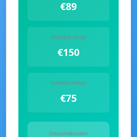
€89
Design/Layout
€150
Korrekturlesen
€75
Gesamtkosten