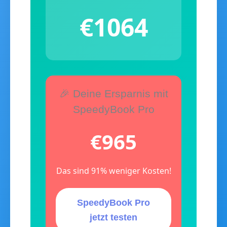
€1064
🎉 Deine Ersparnis mit
SpeedyBook Pro
€965
Das sind
91%
weniger Kosten!
SpeedyBook Pro
jetzt testen