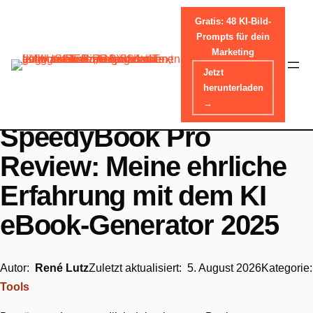
Gratis: 48 KI-Bild-
Prompts für dein
Marketing
Skip
Jetzt
Home
-
Tools
to
herunterladen
content
→
SpeedyBook Pro
Review: Meine ehrliche
Erfahrung mit dem KI
eBook-Generator 2025
Autor:
René Lutz
Zuletzt aktualisiert:
5. August 2026
Kategorie:
Tools