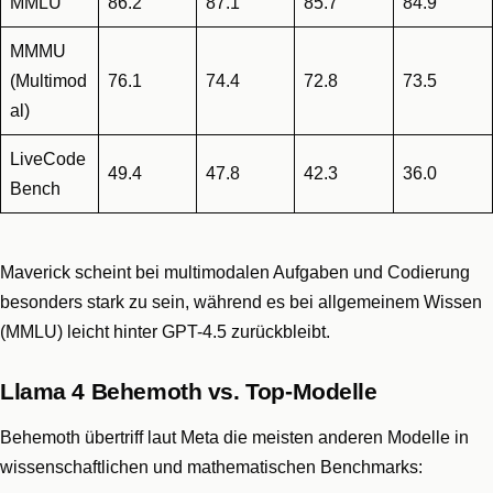
MMLU
86.2
87.1
85.7
84.9
MMMU
(Multimod
76.1
74.4
72.8
73.5
al)
LiveCode
49.4
47.8
42.3
36.0
Bench
Maverick scheint bei multimodalen Aufgaben und Codierung
besonders stark zu sein, während es bei allgemeinem Wissen
(MMLU) leicht hinter GPT-4.5 zurückbleibt.
Llama 4 Behemoth vs. Top-Modelle
Behemoth übertriff laut Meta die meisten anderen Modelle in
wissenschaftlichen und mathematischen Benchmarks: