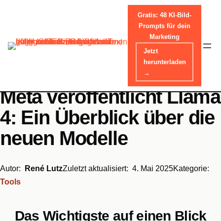
Gratis: 48 KI-Bild-
Prompts für dein
Marketing
Skip
Jetzt
Home
-
Tools
to
herunterladen
content
→
Meta veröffentlicht Llama
4: Ein Überblick über die
neuen Modelle
Autor:
René Lutz
Zuletzt aktualisiert:
4. Mai 2025
Kategorie:
Tools
Das Wichtigste auf einen Blick