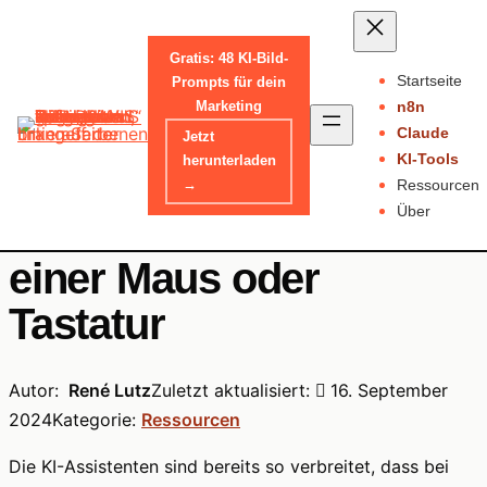
Gratis: 48 KI-Bild-
Startseite
Prompts für dein
Skip
Marketing
n8n
Home
-
Ressourcen
to
Claude
Jetzt
content
KI-Tools
herunterladen
Logitech KI Upgrade:
→
Ressourcen
Über
Kostenlos für Besitzer
einer Maus oder
Tastatur
Autor:
René Lutz
Zuletzt aktualisiert:
16. September
2024
Kategorie:
Ressourcen
Die KI-Assistenten sind bereits so verbreitet, dass bei