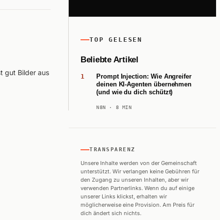
TOP GELESEN
Beliebte Artikel
t gut Bilder aus
Prompt Injection: Wie Angreifer
deinen KI-Agenten übernehmen
(und wie du dich schützt)
N8N
· 8 MIN
TRANSPARENZ
Unsere Inhalte werden von der Gemeinschaft
unterstützt. Wir verlangen keine Gebühren für
den Zugang zu unseren Inhalten, aber wir
verwenden Partnerlinks. Wenn du auf einige
unserer Links klickst, erhalten wir
möglicherweise eine Provision. Am Preis für
dich ändert sich nichts.