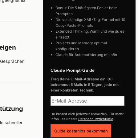
 geeignet ist
Bonus: Die 5 häufigsten Fehler beim
Prompten
Die vollständige XML-Tag-Formel mit 10
Copy-Paste-Prompts
Extended Thinking: Wann und wie du es
einsetzt
Projects und Memory optimal
eigen
konfigurieren
Claude für Automatisierung mit n8n
n Gesprächen
Claude Prompt-Guide
Trag deine E-Mail-Adresse ein. Du
bekommst 5 Mails in 5 Tagen, jede mit
einer konkreten Technik.
stützung
Du kannst dich jederzeit abmelden. Für mehr
Infos lies unsere
Datenschutzrichtlinie
.
le schneller
Guide kostenlos bekommen