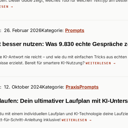
den. Dieser Guide zeigt, welches Tool für welchen Texttyp am besten
ESEN →
t:
26. Februar 2026
Kategorie:
Prompts
t besser nutzen: Was 9.830 echte Gespräche z
e KI-Antwort nie reicht – und wie du mit einfachen Tricks aus echte
sse erzielst. Bereit für smartere KI-Nutzung?
WEITERLESEN →
t:
12. Oktober 2024
Kategorie:
Praxis
Prompts
laufen: Dein ultimativer Laufplan mit KI-Unter
u mit einem individuellen Laufplan und KI-Technologie deine Laufzie
tt-für-Schritt-Anleitung inklusive!
WEITERLESEN →