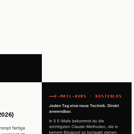
E-MAIL-KURS · KOSTENLOS
Jeden Tag eine neue Technik. Direkt
anwendbar.
2026)
In 5 E-Mails bekommst du die
wichtigsten Claude-Methoden, die in
rompt fertige
keinem Blogpost so kompakt stehen.