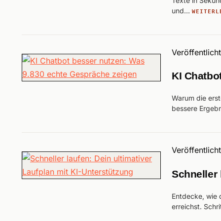
Texte in Sekun
und…
WEITERL
Veröffentlich
KI Chatbo
Warum die erst
bessere Ergebni
Veröffentlich
Schneller 
Entdecke, wie d
erreichst. Schri