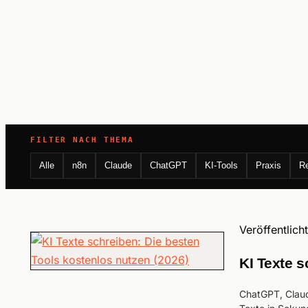
FILTER NACH THEMA
Alle
n8n
Claude
ChatGPT
KI-Tools
Praxis
R
Veröffentlich
KI Texte s
ChatGPT, Claud