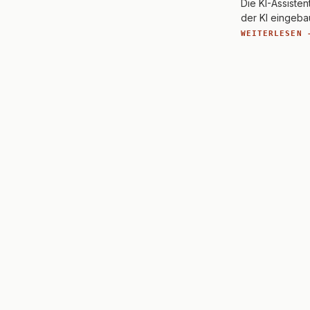
Die KI-Assisten
der KI eingeba
WEITERLESEN 