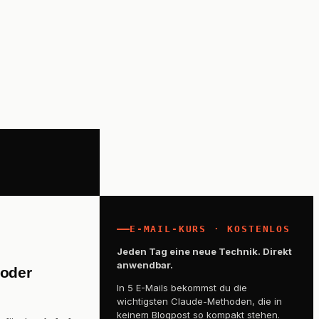
E-MAIL-KURS · KOSTENLOS
Jeden Tag eine neue Technik. Direkt
anwendbar.
 oder
In 5 E-Mails bekommst du die
wichtigsten Claude-Methoden, die in
keinem Blogpost so kompakt stehen.