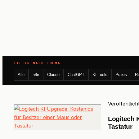
FILTER NACH THEMA
Alle
n8n
Claude
ChatGPT
KI-Tools
Praxis
R
Veröffentlich
Logitech 
Tastatur