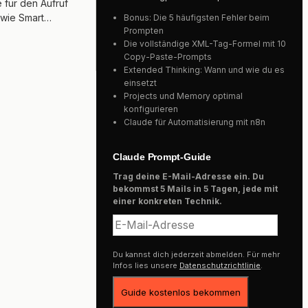
 für den Aufruf
owie Smart…
Bonus: Die 5 häufigsten Fehler beim
Prompten
Die vollständige XML-Tag-Formel mit 10
Copy-Paste-Prompts
Extended Thinking: Wann und wie du es
einsetzt
Projects und Memory optimal
konfigurieren
Claude für Automatisierung mit n8n
Claude Prompt-Guide
Trag deine E-Mail-Adresse ein. Du
bekommst 5 Mails in 5 Tagen, jede mit
einer konkreten Technik.
Du kannst dich jederzeit abmelden. Für mehr
Infos lies unsere
Datenschutzrichtlinie
.
Guide kostenlos bekommen