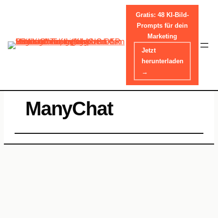
Gratis: 48 KI-Bild-
Prompts für dein
Marketing
Skip
Jetzt
to
HOME
-
MANYCHAT
herunterladen
content
→
ManyChat