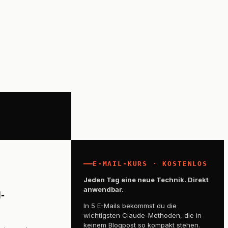
E-MAIL-KURS · KOSTENLOS
Jeden Tag eine neue Technik. Direkt
anwendbar.
-
In 5 E-Mails bekommst du die
wichtigsten Claude-Methoden, die in
keinem Blogpost so kompakt stehen.