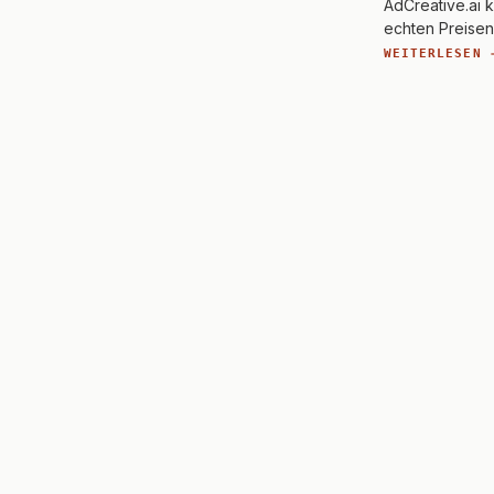
AdCreative.ai k
echten Preise
WEITERLESEN 