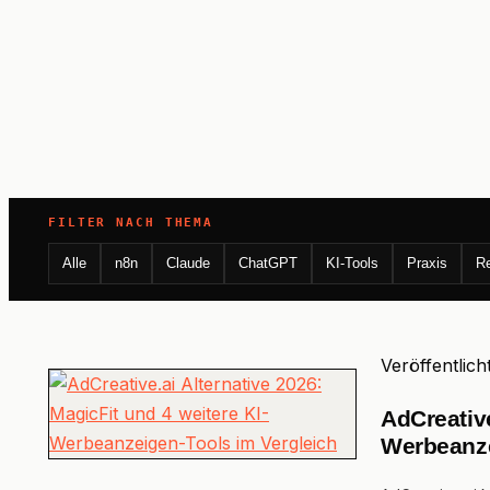
FILTER NACH THEMA
Alle
n8n
Claude
ChatGPT
KI-Tools
Praxis
R
Veröffentlich
AdCreative
Werbeanze