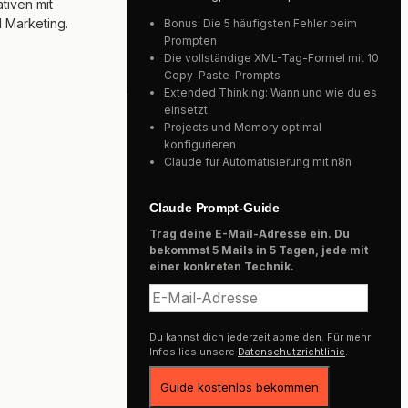
tiven mit
 Marketing.
Bonus: Die 5 häufigsten Fehler beim
Prompten
Die vollständige XML-Tag-Formel mit 10
Copy-Paste-Prompts
Extended Thinking: Wann und wie du es
einsetzt
Projects und Memory optimal
konfigurieren
Claude für Automatisierung mit n8n
Claude Prompt-Guide
Trag deine E-Mail-Adresse ein. Du
bekommst 5 Mails in 5 Tagen, jede mit
einer konkreten Technik.
Du kannst dich jederzeit abmelden. Für mehr
Infos lies unsere
Datenschutzrichtlinie
.
Guide kostenlos bekommen